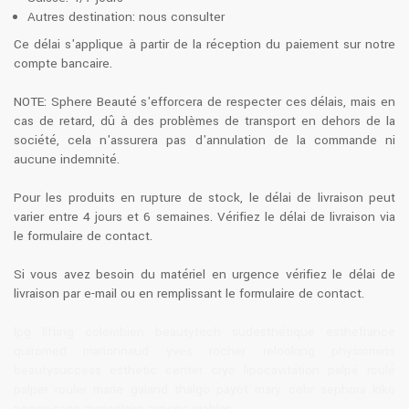
Autres destination: nous consulter
Ce délai s'applique à partir de la réception du paiement sur notre
compte bancaire.
NOTE: Sphere Beauté s'efforcera de respecter ces délais, mais en
cas de retard, dû à des problèmes de transport en dehors de la
société, cela n'assurera pas d'annulation de la commande ni
aucune indemnité.
Pour les produits en rupture de stock, le délai de livraison peut
varier entre 4 jours et 6 semaines. Vérifiez le délai de livraison via
le formulaire de contact.
Si vous avez besoin du matériel en urgence vérifiez le délai de
livraison par e-mail ou en remplissant le formulaire de contact.
lpg lifting colombien beautytech sudesthétique esthefrance
quiromed marionnaud yves rocher relooking physiomins
beautysuccess esthetic center cryo lipocavitation palpé roulé
palper rouler marie galand thalgo payot mary cohr sephora kiko
peggy sage marieclaire simone mahler