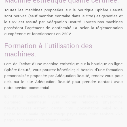
Machine esthétique qualité certifiée:
Toutes les machines proposées sur la boutique Sphère Beauté
sont neuves (sauf mention contraire dans le titre) et garanties et
le SAV est assuré par Adéquation Beauté. Toutes nos machines
possèdent l’agrément de conformité CE selon la réglementation
européenne et fonctionnent en 220V.
Formation à l'utilisation des
machines:
Lors de l'achat d'une machine esthétique sur la boutique en ligne
Sphère Beauté, vous pourrez bénéficier, si besoin, d'une formation
personnalisée proposée par Adéquation Beauté, rendez-vous pour
cela sur le site Adéquation Beauté pour prendre contact avec
notre service commercial.
lpg lifting colombien beautytech sudesthétique esthefrance
quiromed marionnaud yves rocher relooking physiomins
beautysuccess esthetic center cryo lipocavitation palpé roulé
palper rouler marie galand thalgo payot mary cohr sephora kiko
peggy sage marieclaire simone mahler