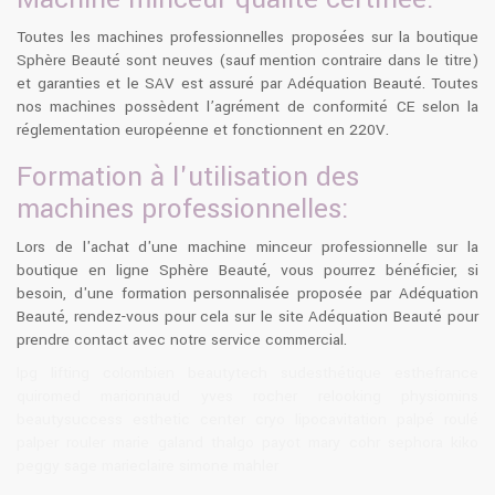
Toutes les machines professionnelles proposées sur la boutique
Sphère Beauté sont neuves (sauf mention contraire dans le titre)
et garanties et le SAV est assuré par Adéquation Beauté. Toutes
nos machines possèdent l’agrément de conformité CE selon la
réglementation européenne et fonctionnent en 220V.
Formation à l'utilisation des
machines professionnelles:
Lors de l'achat d'une machine minceur professionnelle sur la
boutique en ligne Sphère Beauté, vous pourrez bénéficier, si
besoin, d'une formation personnalisée proposée par Adéquation
Beauté, rendez-vous pour cela sur le site Adéquation Beauté pour
prendre contact avec notre service commercial.
lpg lifting colombien beautytech sudesthétique esthefrance
quiromed marionnaud yves rocher relooking physiomins
beautysuccess esthetic center cryo lipocavitation palpé roulé
palper rouler marie galand thalgo payot mary cohr sephora kiko
peggy sage marieclaire simone mahler